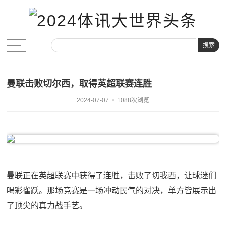
搜索
曼联击败切尔西，取得英超联赛连胜
2024-07-07
1088次浏览
曼联正在英超联赛中获得了连胜，击败了切我西，让球迷们
喝彩雀跃。那场竞赛是一场冲动民气的对决，单方皆展示出
了顶尖的真力战手艺。