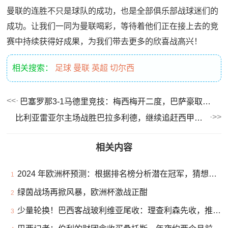
曼联的连胜不只是球队的成功，也是全部俱乐部战球迷们的
成功。让我们一同为曼联喝彩，等待着他们正在接上去的竞
赛中持续获得好成果，为我们带去更多的欣喜战高兴！
相关搜索：
足球
曼联
英超
切尔西
巴塞罗那3-1马德里竞技：梅西梅开二度，巴萨豪取三分
比利亚雷亚尔主场战胜巴拉多利德，继续追赶西甲前四
相关内容
2024 年欧洲杯预测：根据排名榜分析潜在冠军，猜想欧洲杯的冠军是哪个队
1
绿茵战场再掀风暴，欧洲杯激战正酣
2
少量轮换！巴西客战玻利维亚尾收：理查利森先收，推菲僧亚替补
3