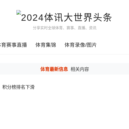
分享实时全球体育、赛事、直播、资讯
体育赛事直播
体育集锦
体育录像/图片
体育最新信息
相关内容
，积分榜排名下滑